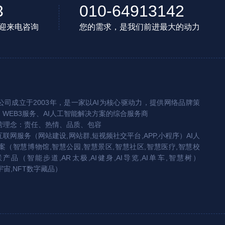
3
010-64913142
迎来电咨询
您的需求，是我们前进最大的动力
司成立于2003年，是一家以AI为核心驱动力，提供网络品牌策
、WEB3服务、AI人工智能解决方案的综合服务商
营理念：责任、热情、品质、包容
互联网服务（网站建设,网站群,短视频社交平台,APP,小程序）AI人
（智慧博物馆,智慧公园,智慧景区,智慧社区,智慧医疗,智慧校
联产品（智能步道,AR太极,AI健身,AI导览,AI单车,智慧树）
宇宙,NFT数字藏品）