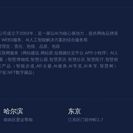
司成立于2003年，是一家以AI为核心驱动力，提供网络品牌策
、WEB3服务、AI人工智能解决方案的综合服务商
营理念：责任、热情、品质、包容
互联网服务（网站建设,网站群,短视频社交平台,APP,小程序）AI人
（智慧博物馆,智慧公园,智慧景区,智慧社区,智慧医疗,智慧校
联产品（智能步道,AR太极,AI健身,AI导览,AI单车,智慧树）
宇宙,NFT数字藏品）
哈尔滨
东京
南岗区爱达尊御
江东区门前仲町1-7