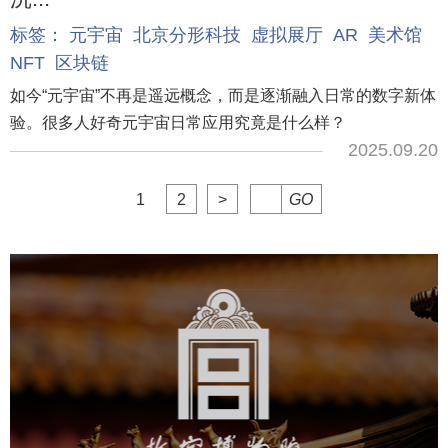
标签：
元宇宙
北京分形科技
虚拟展厅
AR
美术馆
NFT
区块链
如今“元宇宙”不再是遥远概念，而是逐渐融入日常的数字新体
验。很多人好奇元宇宙日常应用究竟是什么样？
2025.09.20
1
2
>
GO
故宫博物院
文化艺术
博物馆
智慧博物馆
博物馆网站建设