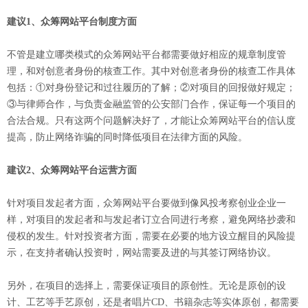
建议1、众筹网站平台制度方面
不管是建立哪类模式的众筹网站平台都需要做好相应的规章制度管
理，和对创意者身份的核查工作。其中对创意者身份的核查工作具体
包括：①对身份登记和过往履历的了解；②对项目的回报做好规定；
③与律师合作，与负责金融监管的公安部门合作，保证每一个项目的
合法合规。只有这两个问题解决好了，才能让众筹网站平台的信认度
提高，防止网络诈骗的同时降低项目在法律方面的风险。
建议2、众筹网站平台运营方面
针对项目发起者方面，众筹网站平台要做到像风投考察创业企业一
样，对项目的发起者和与发起者订立合同进行考察，避免网络抄袭和
侵权的发生。针对投资者方面，需要在必要的地方设立醒目的风险提
示，在支持者确认投资时，网站需要及进的与其签订网络协议。
另外，在项目的选择上，需要保证项目的原创性。无论是原创的设
计、工艺等手艺原创，还是者唱片CD、书籍杂志等实体原创，都需要