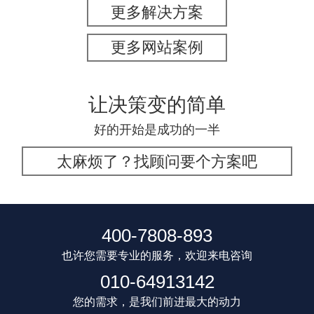
更多解决方案
更多网站案例
让决策变的简单
好的开始是成功的一半
太麻烦了？找顾问要个方案吧
400-7808-893
也许您需要专业的服务，欢迎来电咨询
010-64913142
您的需求，是我们前进最大的动力