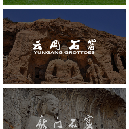
云冈石窟
旅游休闲
景区网站建设
品牌官网
网页设计
景区
龙门石窟