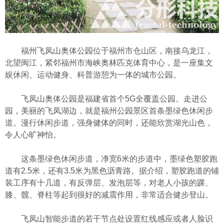
福州飞凤山奥体公园位于福州市仓山区，南接乌龙江，
北望闽江，紧邻福州市海峡奥林匹克体育中心，是一座集文
娱休闲、运动健身、科普游憩为一体的城市公园。
飞凤山奥体公园是福建省首个5G全覆盖公园。走进公
园，美丽的飞凤湖边，就是福州公园景区首条墨绿色休闲步
道。漫行休闲步道，强身健体的同时，还能欣赏湖光山色，
令人心旷神怡。
这条墨绿色休闲步道，净宽6米的步道中，墨绿色塑胶跑
道有2.5米，还有3.5米为黑色沥青路。据介绍，塑胶跑道的铺
装工序有十几道，有反弹层、发泡层等，对老人小孩的踝、
膝、髋、脊柱等起到很好的减震作用，非常适合健步登山。
飞凤山智能步道的若干节点处设置红线感应或者人脸识