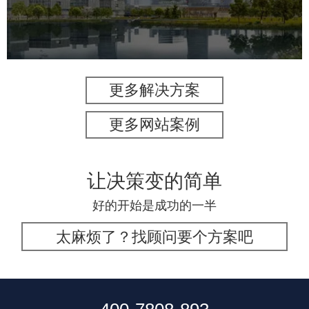
机构组织
国企
品牌官网
网站建设
网站设计
更多解决方案
更多网站案例
让决策变的简单
好的开始是成功的一半
太麻烦了？找顾问要个方案吧