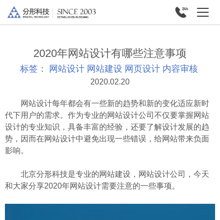
2020年网站设计有哪些注意事项
标签：
网站设计
网站建设
网页设计
内容审核
2020.02.20
网站设计每年都会有一些新的趋势和新的变化适应新时
代下用户的需求。作为专业的网站设计公司不仅要掌握网站
设计的专业知识，具备丰富的经验，还要了解设计发展的趋
势，因而在网站设计中避免出现一些错误，给网站带来负面
影响。
北京分形科技
是专业的网站建设，网站设计公司，今天
和大家分享2020年网站设计需要注意的一些事项。