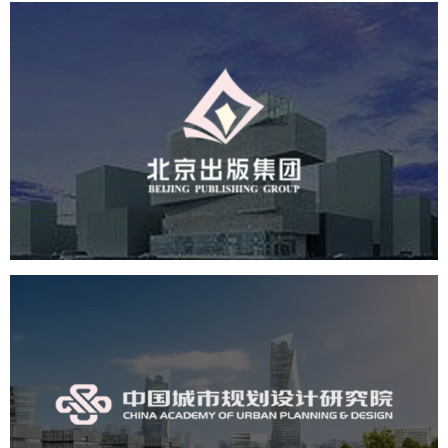
北京出版集团
文化艺术
集团官网
品牌官网
集团网站建设
集团网站建设公司
网站建设
网站设计
中国城市规划设计研究院