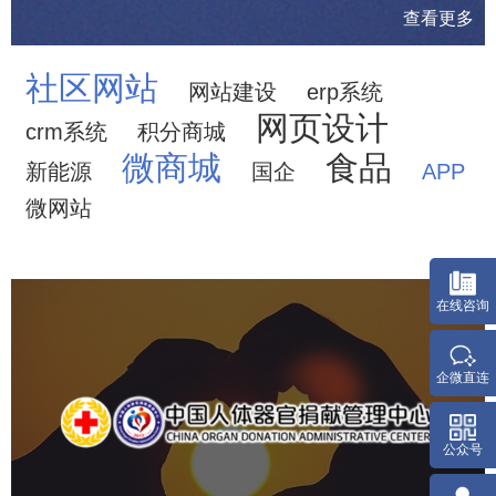
查看更多
社区网站
网站建设
erp系统
网页设计
crm系统
积分商城
微商城
食品
新能源
国企
APP
微网站
中国人体器官捐献管理中心
机构组织
国企
品牌官网
网站建设
网站设计