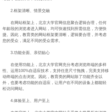
2.框架清晰、情景交融
在网站框架上，北京大学官网信息聚合逻辑合理，任何
年龄段的浏览者进入网站，均可快速找到所需信息，方便快
捷。因此，教育类的网站框架要清晰，逻辑要合理，并考虑
您的受众，满足不同的受众需求。
3.功能全面、亲切贴心
在使用功能上，北京大学官网充分考虑浏览终端的多样
性、运用100%自适应技术，支持任意尺寸拖拽，完美支持移
动终端的点击浏览。因此，教育类的网站除了功能齐全以
外，也要考虑功能的自适应，让用户在不同的设备上都能轻
松访问网站。
4.体验至上、用户至上