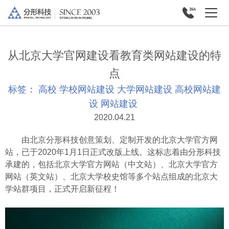
从北京大学官网建设看教育类网站建设的特
点
标签：
高校
学校网站建设
大学网站建设
高校网站建
设
网站建设
2020.04.21
由北京分形科技创意策划、定制开发的北京大学官方网
站，已于2020年1月1日正式改版上线。这标志着由分形科技
承建的，包括北京大学官方网站（中文站）、北京大学官方
网站（英文站）、北京大学校史馆等多个站点组成的北京大
学站群项目，正式开启新征程！