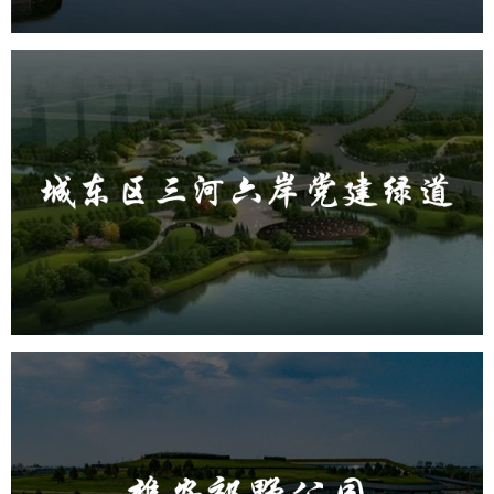
城东区三河六岸党建绿道
旅游休闲
公园
AI人工智能
智慧公园
智能步道
AR太极
智能大数据平台
雄安郊野公园