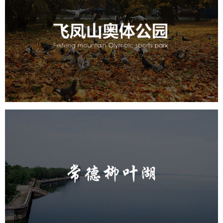
飞凤山奥体公园
旅游休闲
公园
AI人工智能
智慧公园
智慧体育公园
智能步道
智能大数据平台
AR太极
智能体测
常德柳叶湖
旅游休闲
公园
AI人工智能
智慧公园
智能步道
智能大数据平台