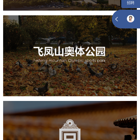
招聘
飞凤山奥体公园
旅游休闲
公园
AI人工智能
智慧公园
智慧体育公园
智能步道
智能大数据平台
AR太极
智能体测
故宫博物院