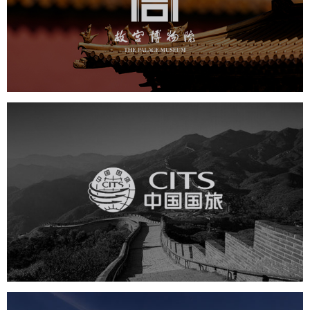
文化艺术
博物馆
智慧博物馆
博物馆网站建设
景区网站建设
文创商城
万能专题
网站代运营
中国国旅
旅游休闲
电商网站
网站建设