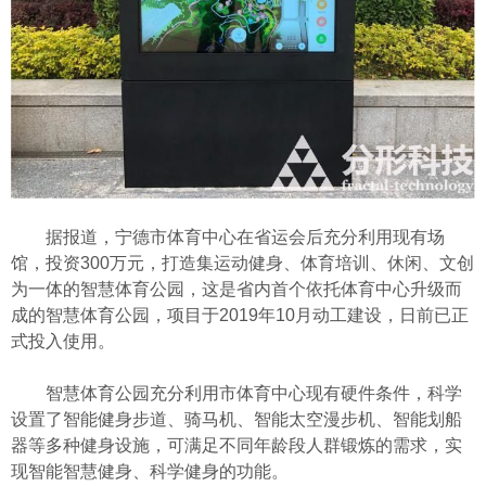
据报道，宁德市体育中心在省运会后充分利用现有场
馆，投资300万元，打造集运动健身、体育培训、休闲、文创
为一体的智慧体育公园，这是省内首个依托体育中心升级而
成的智慧体育公园，项目于2019年10月动工建设，日前已正
式投入使用。
智慧体育公园充分利用市体育中心现有硬件条件，科学
设置了智能健身步道、骑马机、智能太空漫步机、智能划船
器等多种健身设施，可满足不同年龄段人群锻炼的需求，实
现智能智慧健身、科学健身的功能。