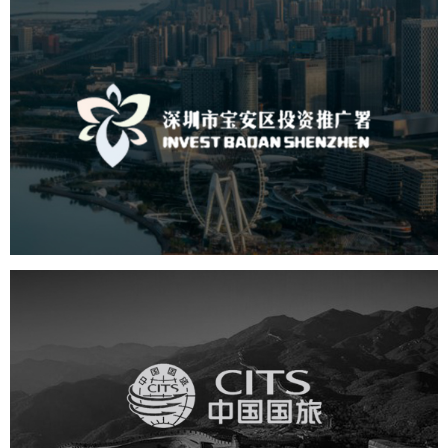
深圳市宝安区投资推广署
机构组织
国企
品牌官网
网站建设
网站设计
中国国旅