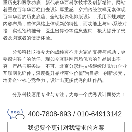
重历史和医学功底，新代表华西科学技术及创新精神。网站
着重在百年华西栏目去设计厚重感，穿插传统纹样元素体现
百年华西的历史底蕴。全站板块化排版设计，采用不规则的
内容布局，整体风格上体现新的特性，而功能上与his系统对
接，实现预约挂号，医生出停诊等信息查询。极大提升了患
者及浏览者的便捷体验。
分形科技取得今天的成绩离不开大家的支持与帮助，更
要感谢客户的信任。现如今互联网市场优秀的作品层出不
穷，产品与服务缺一不可。北京分形科技将继续以“助力企业
互联网化延伸，深度提升品牌商业价值”为目标，创新求变，
培养企业核心竞争力，设计出更多优秀的UI作品。
分形科技愿用专业与专注，为每一个优秀设计而努力！
400-7808-893 / 010-64913142
我想要个更针对我需求的方案