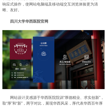
响应式操作，使网站电脑端及移动端交互浏览体验更为清
晰、友好。
四川大学华西医院官网
网站设计灵感源于华西医院院训“厚德精业、求实创新”，
取“厚”和“新”，两字对比，展现华西风采，厚代表华西百年厚