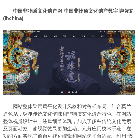
中国非物质文化遗产网·中国非物质文化遗产数字博物馆
(Ihchina)
网站整体采用扁平化设计风格和对称式布局，结合莫兰
迪色系，突显传统文化韵味和非物质文化遗产特色。在网站
整体视觉设计中，注重细节体现，加入了多种传统文化元素
及页面动效，使视觉效果更加生动。充分应用技术手段，在
功能方面实现了前台可视化编辑和网站跨平台适配；利用H5