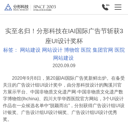
实至名归！分形科技在IAI国际广告节斩获3
座UI设计奖杯
标签：
网站建设
网站设计
博物馆
医院
集团官网
医院
网站建设
2020.09.09
2020年9月8日，第20届IAI国际广告奖新鲜出炉。在备受
关注的广告设计组UI设计奖中，由分形科技设计的陶溪川官
方展示平台、中国非物质文化遗产网·中国非物质文化遗产数
字博物馆(Ihchina)、四川大学华西医院官方网站，3个UI设计
作品在一众候选名单中“脱颖而出”，分别获得广告设计组UI设
计银奖、广告设计组UI设计铜奖、广告设计组UI设计优秀
奖。