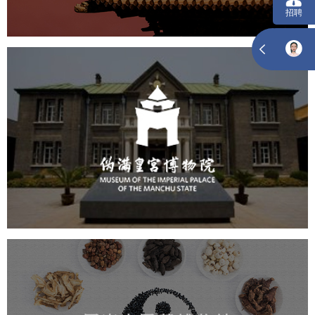
伪满皇宫博物院
文化艺术
博物馆
智慧博物馆
博物馆网站建设
国家中医药博物馆