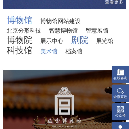
查看更多
博物馆
博物馆网站建设
北京分形科技
智慧博物馆
智慧展馆
博物院
剧院
展示中心
展览馆
科技馆
美术馆
档案馆
故宫博物院
文化艺术
博物馆
智慧博物馆
博物馆网站建设
景区网站建设
文创商城
万能专题
网站代运营