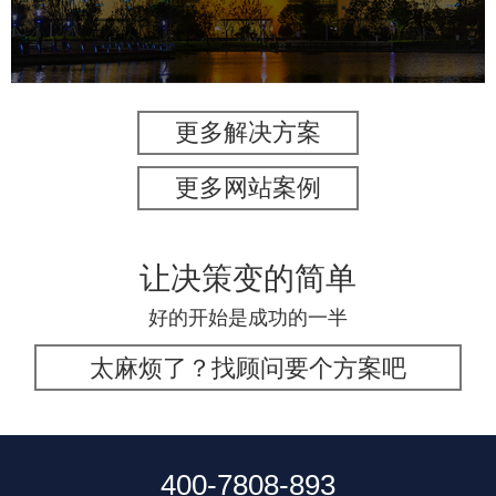
景区网站建设
更多解决方案
更多网站案例
让决策变的简单
好的开始是成功的一半
太麻烦了？找顾问要个方案吧
400-7808-893