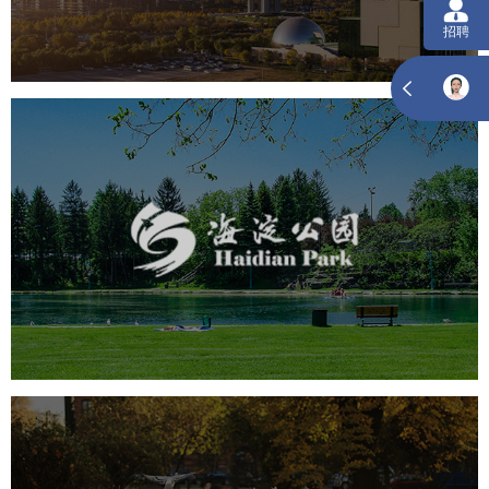
智慧体育公园
智能步道
智能大数据平台
海淀公园
旅游休闲
公园
AI人工智能
智慧公园
智能步道
智能大数据平台
AR太极
智能语音亭
飞凤山奥体公园