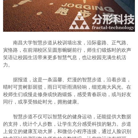
南昌大学智慧步道从校训墙出发，沿际銮路、正气路、
寅恪路，在前湖校区呈圆形蜿蜒前行，师生们锻炼时的欢声
笑语让校园生活带来更多智慧气息，也让校园充满生机活
力。
据报道，这是一条温馨、烂漫的智慧步道，沿着步道，
晴时可赏树影斑驳，雨日可听雨滴轻响，细览南大风光。在
校师生们或慢走修身或快跑锻炼，感受青春跃动，或与好友
同行，或享受独处时光，拥抱健康。
智慧步道不仅可以智慧化的健身运动，还能提供大数据
的支持，统计个人步数，让学生充分感受科技的魅力。步道
上耸立的健康互动大屏，和微信小程序连接，通过人脸识别