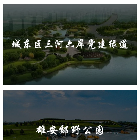
城东区三河六岸党建绿道
旅游休闲
公园
AI人工智能
智慧公园
智能步道
AR太极
智能大数据平台
雄安郊野公园