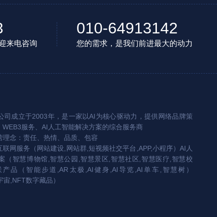
3
010-64913142
迎来电咨询
您的需求，是我们前进最大的动力
司成立于2003年，是一家以AI为核心驱动力，提供网络品牌策
、WEB3服务、AI人工智能解决方案的综合服务商
营理念：责任、热情、品质、包容
互联网服务（网站建设,网站群,短视频社交平台,APP,小程序）AI人
（智慧博物馆,智慧公园,智慧景区,智慧社区,智慧医疗,智慧校
联产品（智能步道,AR太极,AI健身,AI导览,AI单车,智慧树）
宇宙,NFT数字藏品）