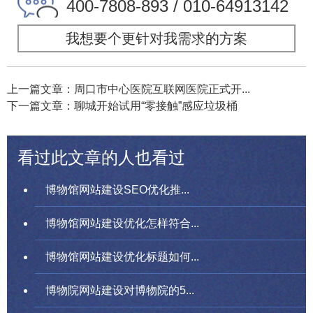
400-7808-893 / 010-64913142
我想要个更针对我需求的方案
上一篇文章：周口市中心医院互联网医院正式开...
下一篇文章：聊城开始试用“零接触”感应垃圾桶
看过此文章的人也看过
博物馆网站建设SEO优化推...
博物馆网站建设优化怎样符合...
博物馆网站建设优化标题如何...
博物院网站建设对博物院的5...