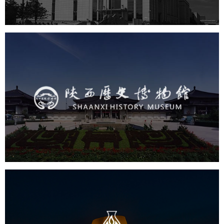
陕西历史博物馆
文化艺术
博物馆
智慧博物馆
博物馆网站建设
景区网站建设
淄博市陶瓷博物馆