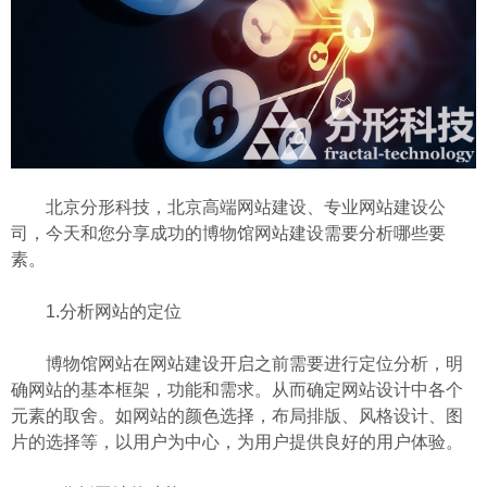
北京分形科技，北京高端网站建设、专业网站建设公
司，今天和您分享成功的博物馆网站建设需要分析哪些要
素。
1.分析网站的定位
博物馆网站在网站建设开启之前需要进行定位分析，明
确网站的基本框架，功能和需求。从而确定网站设计中各个
元素的取舍。如网站的颜色选择，布局排版、风格设计、图
片的选择等，以用户为中心，为用户提供良好的用户体验。