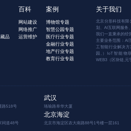
百科
案例
关于我们
北京分形科技有限公
网站建设
博物馆专题
划、AI互联网服务
网络推广
智慧公园专题
我们一直秉承的经
字藏品
运营维护
医疗行业专题
主要业务范围：AI
金融行业专题
工智能行业解决方案
地产行业专题
园,）IoT智能物
教育行业专题
WEB3（区块链,元
武汉
路518号
珞瑜路阜华大厦
北京海淀
家祠道48号
北京市海淀区农大南路88号1号楼一层161