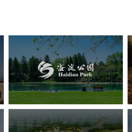
海淀公园
旅游休闲
公园
AI人工智能
智慧公园
智能步道
智能大数据平台
AR太极
智能语音亭
城东区三河六岸党建绿道