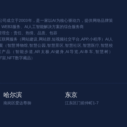
司成立于2003年，是一家以AI为核心驱动力，提供网络品牌策
、WEB3服务、AI人工智能解决方案的综合服务商
营理念：责任、热情、品质、包容
互联网服务（网站建设,网站群,短视频社交平台,APP,小程序）AI人
（智慧博物馆,智慧公园,智慧景区,智慧社区,智慧医疗,智慧校
联产品（智能步道,AR太极,AI健身,AI导览,AI单车,智慧树）
宇宙,NFT数字藏品）
哈尔滨
东京
南岗区爱达尊御
江东区门前仲町1-7