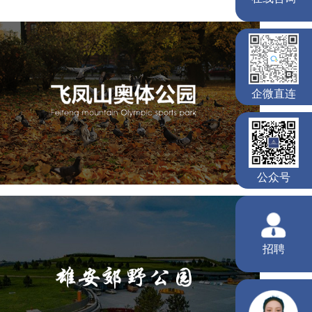
飞凤山奥体公园
旅游休闲
公园
AI人工智能
智慧公园
智慧体育公园
智能步道
智能大数据平台
AR太极
智能体测
雄安郊野公园
旅游休闲
公园
AI人工智能
智慧公园