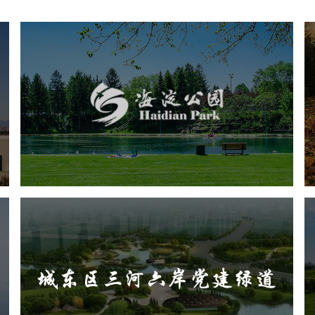
海淀公园
旅游休闲
公园
AI人工智能
智慧公园
智能步道
智能大数据平台
AR太极
智能语音亭
城东区三河六岸党建绿道
旅游休闲
公园
AI人工智能
智慧公园