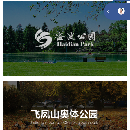
海淀公园
旅游休闲
公园
AI人工智能
智慧公园
智能步道
智能大数据平台
AR太极
智能语音亭
飞凤山奥体公园
旅游休闲
公园
AI人工智能
智慧公园