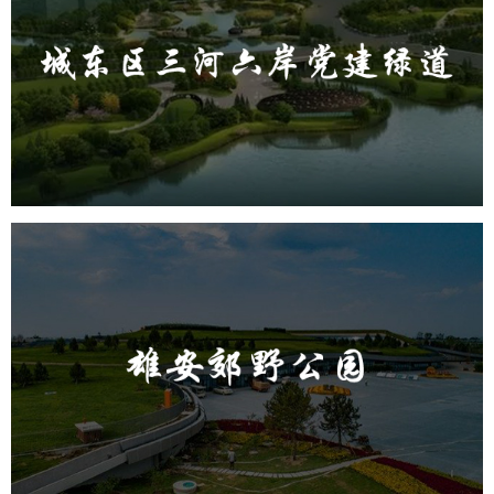
城东区三河六岸党建绿道
旅游休闲
公园
AI人工智能
智慧公园
智能步道
AR太极
智能大数据平台
雄安郊野公园
旅游休闲
公园
AI人工智能
智慧公园
智能灯杆
智能照明系统
智能垃圾桶