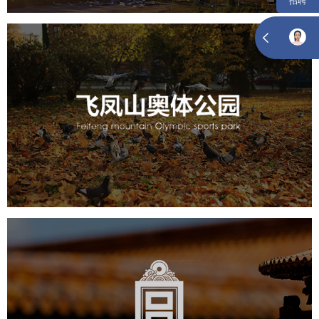
飞凤山奥体公园
旅游休闲
公园
AI人工智能
智慧公园
智慧体育公园
智能步道
智能大数据平台
AR太极
智能体测
故宫博物院