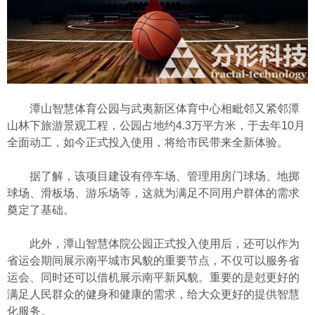
潭山智慧体育公园与武夷新区体育中心相毗邻又紧邻潭
山林下旅游景观工程，公园占地约4.3万平方米，于去年10月
全面动工，如今正式投入使用，将给市民带来全新体验。
据了解，该项目建设有停车场、管理用房门球场、地掷
球场、滑板场、游乐场等，这就为满足不同用户群体的需求
奠定了基础。
此外，潭山智慧体院公园正式投入使用后，还可以作为
省运会期间展示南平城市风貌的重要节点，不仅可以服务省
运会、同时还可以借机展示南平新风貌。重要的是尅更好的
满足人民群众的健身和健康的需求，给大众更好的提供智慧
化服务。