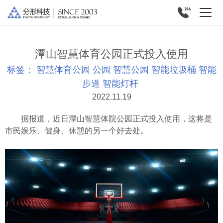
潭山智慧体育公园正式投入使用
标签：
智慧体育公园
公园
智慧公园
智能垃圾桶
智能
步道
智能灯杆
2022.11.19
据报道，近日潭山智慧体院公园正式投入使用，这将是
市民娱乐、健身、休憩的另一个好去处。