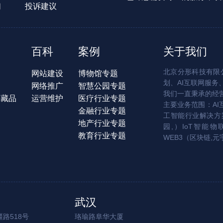
们
投诉建议
百科
案例
关于我们
北京分形科技有限公
网站建设
博物馆专题
划、AI互联网服务
网络推广
智慧公园专题
我们一直秉承的经
字藏品
运营维护
医疗行业专题
主要业务范围：AI
金融行业专题
工智能行业解决方案
地产行业专题
园,）IoT智能物
教育行业专题
WEB3（区块链,元
武汉
路518号
珞瑜路阜华大厦