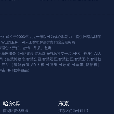
司成立于2003年，是一家以AI为核心驱动力，提供网络品牌策
、WEB3服务、AI人工智能解决方案的综合服务商
营理念：责任、热情、品质、包容
互联网服务（网站建设,网站群,短视频社交平台,APP,小程序）AI人
（智慧博物馆,智慧公园,智慧景区,智慧社区,智慧医疗,智慧校
联产品（智能步道,AR太极,AI健身,AI导览,AI单车,智慧树）
宇宙,NFT数字藏品）
哈尔滨
东京
南岗区爱达尊御
江东区门前仲町1-7