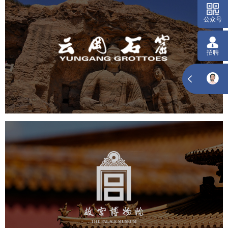
云冈石窟
旅游休闲
景区网站建设
品牌官网
网页设计
景区
故宫博物院
文化艺术
博物馆
智慧博物馆
博物馆网站建设
景区网站建设
文创商城
万能专题
网站代运营