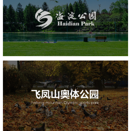
海淀公园
旅游休闲
公园
AI人工智能
智慧公园
智能步道
智能大数据平台
AR太极
智能语音亭
飞凤山奥体公园
旅游休闲
公园
AI人工智能
智慧公园
智慧体育公园
智能步道
智能大数据平台
AR太极
智能体测