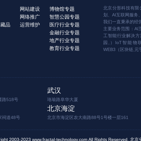
北京分形科技有限公
网站建设
博物馆专题
划、AI互联网服务
网络推广
智慧公园专题
我们一直秉承的经
字藏品
运营维护
医疗行业专题
主要业务范围：AI
金融行业专题
工智能行业解决方案
地产行业专题
园,）IoT智能物
教育行业专题
WEB3（区块链,元
武汉
路518号
珞瑜路阜华大厦
北京海淀
家祠道48号
北京市海淀区农大南路88号1号楼一层161
right 2003-2023 www.fractal-technology.com All Rights Reserv