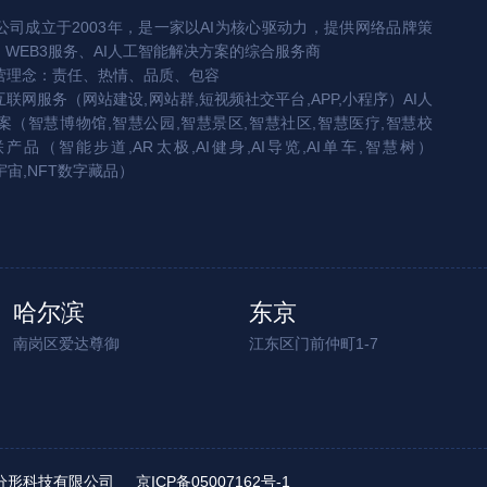
司成立于2003年，是一家以AI为核心驱动力，提供网络品牌策
、WEB3服务、AI人工智能解决方案的综合服务商
营理念：责任、热情、品质、包容
互联网服务（网站建设,网站群,短视频社交平台,APP,小程序）AI人
（智慧博物馆,智慧公园,智慧景区,智慧社区,智慧医疗,智慧校
联产品（智能步道,AR太极,AI健身,AI导览,AI单车,智慧树）
宇宙,NFT数字藏品）
哈尔滨
东京
南岗区爱达尊御
江东区门前仲町1-7
ed. 北京分形科技有限公司
京ICP备05007162号-1