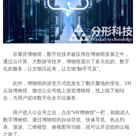
在肇庆博物馆，数字化技术被应用在博物馆发展之中，
通过云计算、大数据等技术，博物馆退出了多元化的、数字
化的服务，让文物活起来，让文物“触手可及”。
此外，博物馆的游览方式也发生了翻天覆地的变化。VR
云游博物馆、微信公众号线上游览博物馆，线上线下相结
合，为用户提供数字化全方位服务。
用户进入公众号之后，点击“VR博物馆”一栏，就能进入
数字博物馆。通过博物馆的自动导览、快速导览、热点列
表、漫游、三维模型、俯视图等功能，就可以开启您的云端
之旅了。