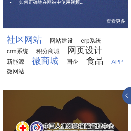
如何正确地在网站中使用视频...
查看更多
社区网站
网站建设
erp系统
网页设计
crm系统
积分商城
微商城
食品
新能源
国企
APP
微网站
中国人体器官捐献管理中心