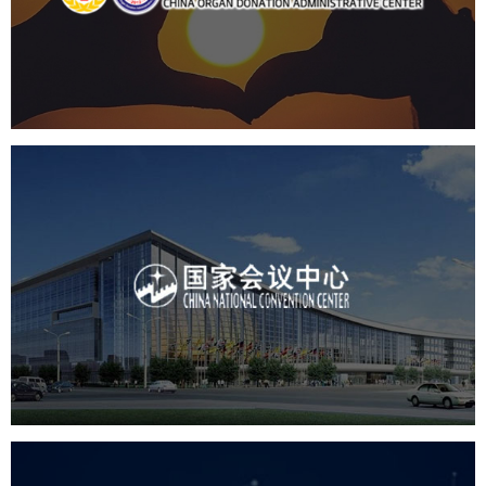
机构组织
国企
品牌官网
网站建设
网站设计
国家会议中心
服务行业
专业服务
网站建设
网站设计