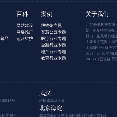
百科
案例
关于我们
北京分形科技有限公
网站建设
博物馆专题
划、AI互联网服务
网络推广
智慧公园专题
我们一直秉承的经
字藏品
运营维护
医疗行业专题
主要业务范围：AI
金融行业专题
工智能行业解决方案
地产行业专题
园,）IoT智能物
教育行业专题
WEB3（区块链,元
武汉
路518号
珞瑜路阜华大厦
北京海淀
家祠道48号
北京市海淀区农大南路88号1号楼一层161