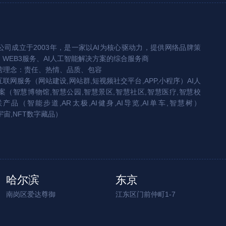
司成立于2003年，是一家以AI为核心驱动力，提供网络品牌策
、WEB3服务、AI人工智能解决方案的综合服务商
营理念：责任、热情、品质、包容
互联网服务（网站建设,网站群,短视频社交平台,APP,小程序）AI人
（智慧博物馆,智慧公园,智慧景区,智慧社区,智慧医疗,智慧校
联产品（智能步道,AR太极,AI健身,AI导览,AI单车,智慧树）
宇宙,NFT数字藏品）
哈尔滨
东京
南岗区爱达尊御
江东区门前仲町1-7