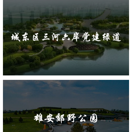
城东区三河六岸党建绿道
旅游休闲
公园
AI人工智能
智慧公园
智能步道
AR太极
智能大数据平台
雄安郊野公园
旅游休闲
公园
AI人工智能
智慧公园
智能灯杆