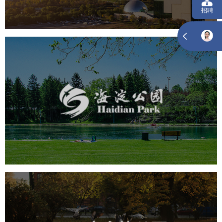
海淀公园
旅游休闲
公园
AI人工智能
智慧公园
智能步道
智能大数据平台
AR太极
智能语音亭
飞凤山奥体公园