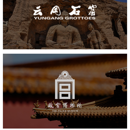
旅游休闲
景区网站建设
品牌官网
网页设计
景区
故宫博物院
文化艺术
博物馆
智慧博物馆
博物馆网站建设
景区网站建设
文创商城
万能专题
网站代运营