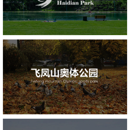
旅游休闲
公园
AI人工智能
智慧公园
智能步道
智能大数据平台
AR太极
智能语音亭
飞凤山奥体公园
旅游休闲
公园
AI人工智能
智慧公园
智慧体育公园
智能步道
智能大数据平台
AR太极
智能体测