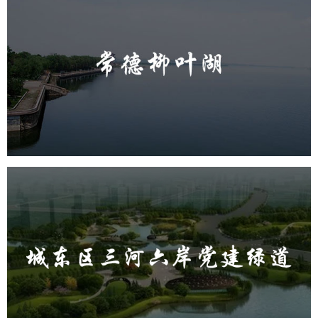
常德柳叶湖
旅游休闲
公园
AI人工智能
智慧公园
智能步道
智能大数据平台
城东区三河六岸党建绿道
旅游休闲
公园
AI人工智能
智慧公园
智能步道
AR太极
智能大数据平台