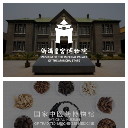
伪满皇宫博物院
文化艺术
博物馆
智慧博物馆
博物馆网站建设
国家中医药博物馆