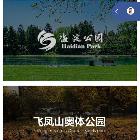
海淀公园
旅游休闲
公园
AI人工智能
智慧公园
智能步道
智能大数据平台
AR太极
智能语音亭
飞凤山奥体公园
旅游休闲
公园
AI人工智能
智慧公园