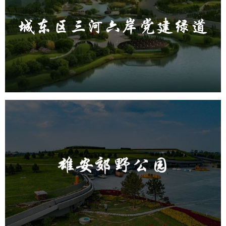
旅游休闲
公园
AI人工智能
智慧公园
智能步道
AR太极
智能大数据平台
雄安郊野公园
旅游休闲
公园
AI人工智能
智慧公园
智能灯杆
智能照明系统
智能垃圾桶