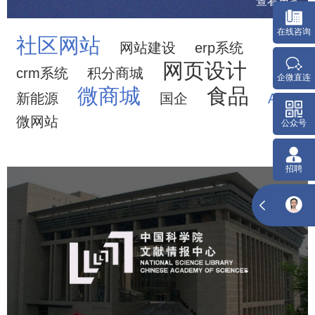
查看更多
在
社区网站
网站建设
erp系统
网页设计
crm系统
积分商城
企
微商城
食品
新能源
国企
APP
微网站
中国科学院文献情报中心
机构组织
网站建设
虚拟展厅
博物馆展厅设计
数字博物馆建设
展厅空间设计
北京展厅设计
产品展厅设计
企业展厅设计
公司展厅设计