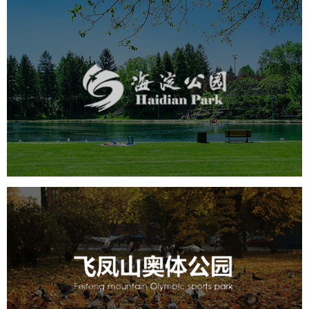
海淀公园
旅游休闲
公园
AI人工智能
智慧公园
智能步道
智能大数据平台
AR太极
智能语音亭
飞凤山奥体公园
旅游休闲
公园
AI人工智能
智慧公园