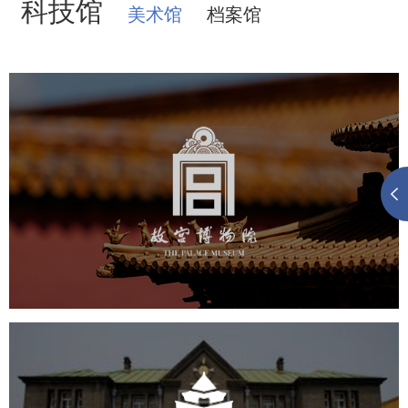
科技馆
美术馆
档案馆
故宫博物院
文化艺术
博物馆
智慧博物馆
博物馆网站建设
景区网站建设
文创商城
万能专题
网站代运营
伪满皇宫博物院