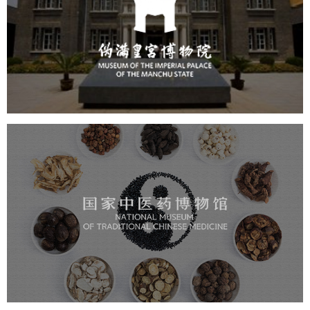
文化艺术
博物馆
智慧博物馆
博物馆网站建设
国家中医药博物馆
文化艺术
博物馆
博物馆网站建设
智慧博物馆