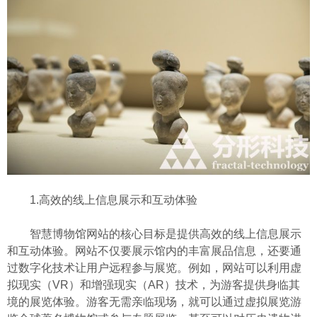
1.高效的线上信息展示和互动体验
智慧博物馆网站的核心目标是提供高效的线上信息展示
和互动体验。网站不仅要展示馆内的丰富展品信息，还要通
过数字化技术让用户远程参与展览。例如，网站可以利用虚
拟现实（VR）和增强现实（AR）技术，为游客提供身临其
境的展览体验。游客无需亲临现场，就可以通过虚拟展览游