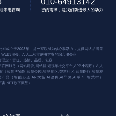
3
010-64913142
迎来电咨询
您的需求，是我们前进最大的动力
司成立于2003年，是一家以AI为核心驱动力，提供网络品牌策
、WEB3服务、AI人工智能解决方案的综合服务商
营理念：责任、热情、品质、包容
互联网服务（网站建设,网站群,短视频社交平台,APP,小程序）AI人
（智慧博物馆,智慧公园,智慧景区,智慧社区,智慧医疗,智慧校
联产品（智能步道,AR太极,AI健身,AI导览,AI单车,智慧树）
宇宙,NFT数字藏品）