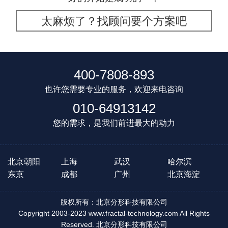
太麻烦了？找顾问要个方案吧
400-7808-893
也许您需要专业的服务，欢迎来电咨询
010-64913142
您的需求，是我们前进最大的动力
北京朝阳
上海
武汉
哈尔滨
东京
成都
广州
北京海淀
版权所有：北京分形科技有限公司
Copyright 2003-2023 www.fractal-technology.com All Rights
Reserved. 北京分形科技有限公司