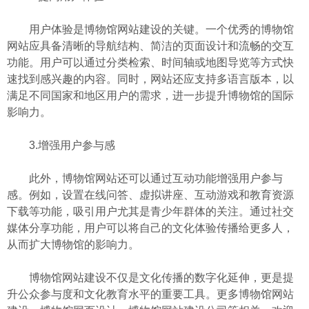
用户体验是博物馆网站建设的关键。一个优秀的博物馆
网站应具备清晰的导航结构、简洁的页面设计和流畅的交互
功能。用户可以通过分类检索、时间轴或地图导览等方式快
速找到感兴趣的内容。同时，网站还应支持多语言版本，以
满足不同国家和地区用户的需求，进一步提升博物馆的国际
影响力。
3.增强用户参与感
此外，博物馆网站还可以通过互动功能增强用户参与
感。例如，设置在线问答、虚拟讲座、互动游戏和教育资源
下载等功能，吸引用户尤其是青少年群体的关注。通过社交
媒体分享功能，用户可以将自己的文化体验传播给更多人，
从而扩大博物馆的影响力。
博物馆网站建设不仅是文化传播的数字化延伸，更是提
升公众参与度和文化教育水平的重要工具。更多博物馆网站