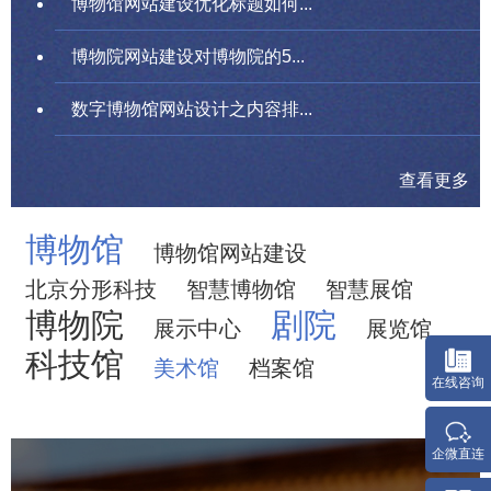
博物馆网站建设优化标题如何...
博物院网站建设对博物院的5...
数字博物馆网站设计之内容排...
查看更多
博物馆
博物馆网站建设
北京分形科技
智慧博物馆
智慧展馆
博物院
剧院
展示中心
展览馆
科技馆
美术馆
档案馆
在线咨询
企微直连