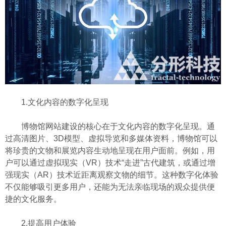
1.文化内容的数字化呈现
博物馆网站建设的核心在于文化内容的数字化呈现。通
过高清图片、3D模型、虚拟导览和多媒体资料，博物馆可以
将珍贵的文物和展览内容生动地呈现在用户面前。例如，用
户可以通过虚拟现实（VR）技术“走进”古代建筑，或通过增
强现实（AR）技术近距离观察文物的细节。这种数字化体验
不仅能够吸引更多用户，还能为无法亲临现场的观众提供便
捷的文化服务。
2.提高用户体验