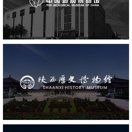
文化艺术
博物馆
博物馆网站建设
智慧博物馆
陕西历史博物馆
文化艺术
博物馆
智慧博物馆
博物馆网站建设
景区网站建设