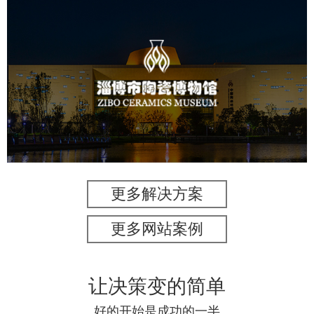
淄博市陶瓷博物馆
文化艺术
博物馆
智慧博物馆
博物馆网站建设
景区网站建设
更多解决方案
更多网站案例
让决策变的简单
好的开始是成功的一半