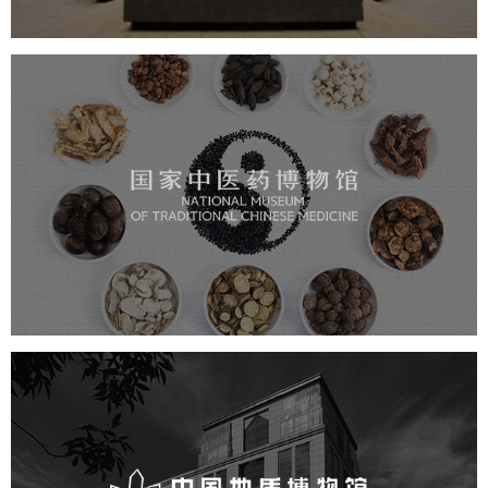
国家中医药博物馆
文化艺术
博物馆
博物馆网站建设
智慧博物馆
中国地质博物馆