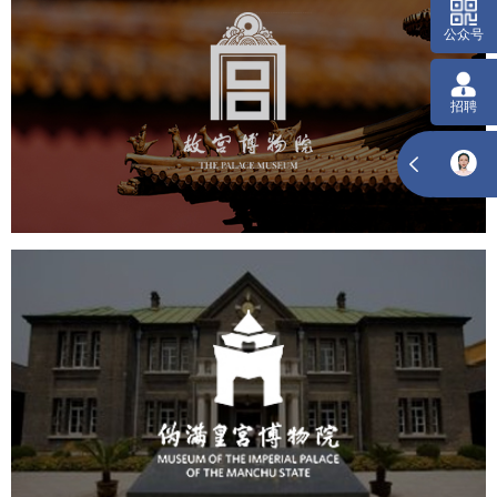
故宫博物院
公众号
招聘
文化艺术
博物馆
智慧博物馆
博物馆网站建设
景区网站建设
文创商城
万能专题
网站代运营
伪满皇宫博物院
文化艺术
博物馆
智慧博物馆
博物馆网站建设