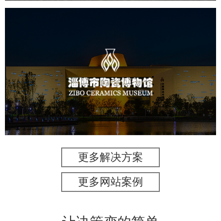
淄博市陶瓷博物馆
文化艺术
博物馆
智慧博物馆
博物馆网站建设
景区网站建设
更多解决方案
更多网站案例