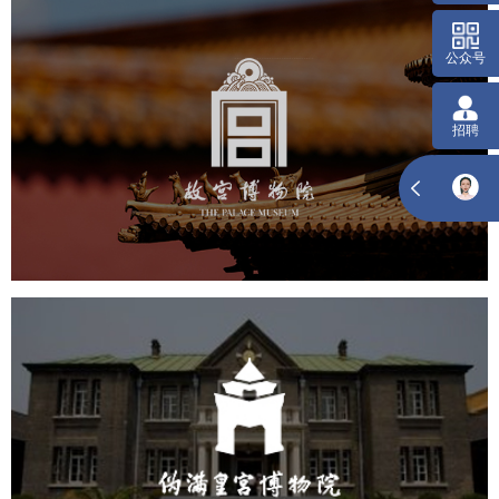
故宫博物院
文化艺术
博物馆
智慧博物馆
博物馆网站建设
景区网站建设
文创商城
万能专题
网站代运营
伪满皇宫博物院