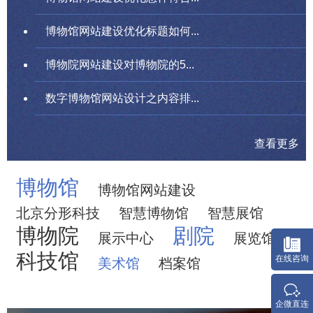
博物馆网站建设优化标题如何...
博物院网站建设对博物院的5...
数字博物馆网站设计之内容排...
查看更多
博物馆
博物馆网站建设
北京分形科技
智慧博物馆
智慧展馆
博物院
剧院
展示中心
展览馆
科技馆
美术馆
档案馆