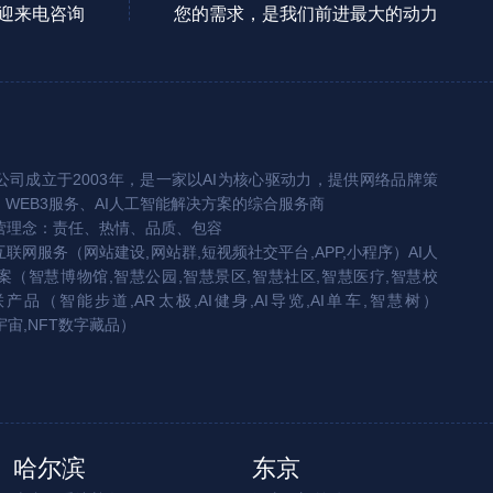
迎来电咨询
您的需求，是我们前进最大的动力
司成立于2003年，是一家以AI为核心驱动力，提供网络品牌策
、WEB3服务、AI人工智能解决方案的综合服务商
营理念：责任、热情、品质、包容
互联网服务（网站建设,网站群,短视频社交平台,APP,小程序）AI人
（智慧博物馆,智慧公园,智慧景区,智慧社区,智慧医疗,智慧校
联产品（智能步道,AR太极,AI健身,AI导览,AI单车,智慧树）
宇宙,NFT数字藏品）
哈尔滨
东京