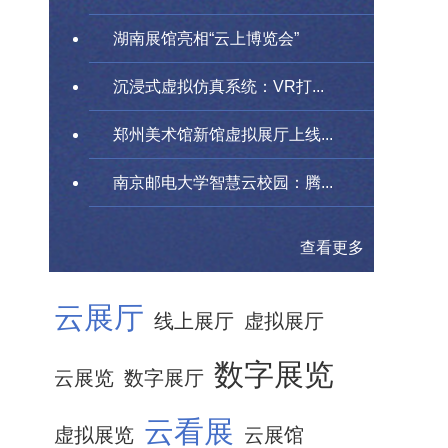
湖南展馆亮相“云上博览会”
沉浸式虚拟仿真系统：VR打...
郑州美术馆新馆虚拟展厅上线...
南京邮电大学智慧云校园：腾...
查看更多
云展厅
线上展厅
虚拟展厅
数字展览
云展览
数字展厅
云看展
虚拟展览
云展馆