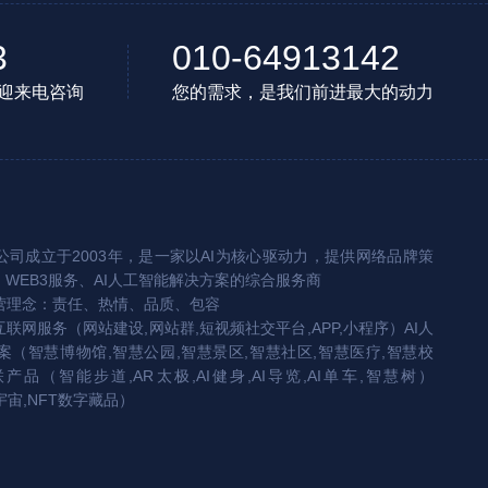
3
010-64913142
迎来电咨询
您的需求，是我们前进最大的动力
司成立于2003年，是一家以AI为核心驱动力，提供网络品牌策
、WEB3服务、AI人工智能解决方案的综合服务商
营理念：责任、热情、品质、包容
互联网服务（网站建设,网站群,短视频社交平台,APP,小程序）AI人
（智慧博物馆,智慧公园,智慧景区,智慧社区,智慧医疗,智慧校
联产品（智能步道,AR太极,AI健身,AI导览,AI单车,智慧树）
宇宙,NFT数字藏品）