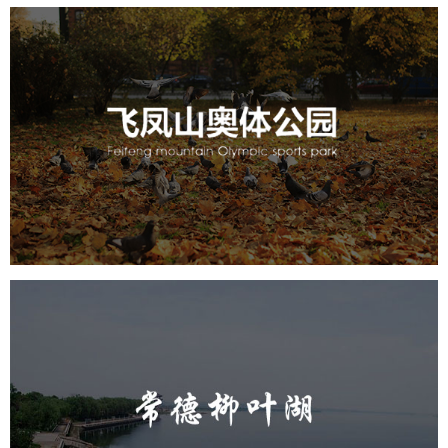
飞凤山奥体公园
旅游休闲
公园
AI人工智能
智慧公园
智慧体育公园
智能步道
智能大数据平台
AR太极
智能体测
常德柳叶湖