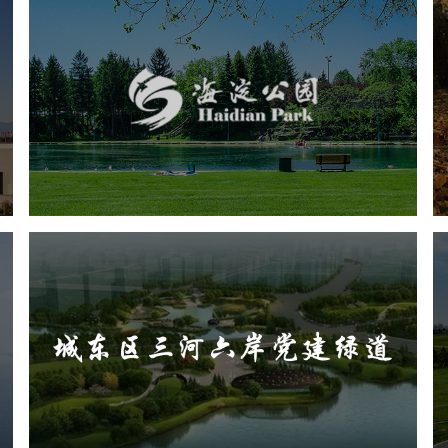
海淀公园
旅游休闲
公园
AI人工智能
智慧公园
智能步道
智能大数据平台
AR太极
智能语音亭
城东区三河六岸党建绿道
旅游休闲
公园
AI人工智能
智慧公园
智能步道
AR太极
智能大数据平台