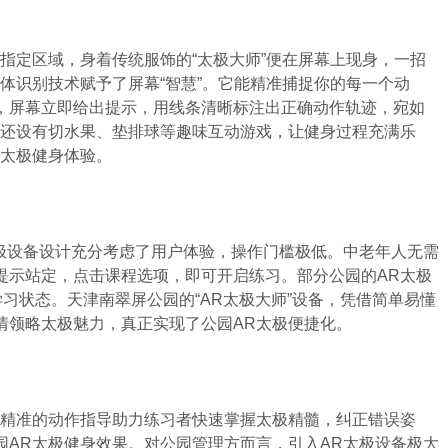
指定区域，身着传统服饰的“太极大师”便在屏幕上现身，一招
体识别技术赋予了屏幕“智慧”。它能精准捕捉你的每一个动
，屏幕立即给出提示，用线条清晰标注出正确动作轨迹，宛如
屏还设有切水果、垫排球等趣味互动游戏，让健身过程充满乐
R太极健身体验。
极设备设计充分考虑了用户体验，操作门槛极低。中老年人无需
提示站定，点击课程选项，即可开启练习。部分公园的AR太极
习状态。天津南翠屏公园的“AR太极大师”设备，凭借简单易懂
情领略太极魅力，真正实现了公园AR太极便捷化。
精准的动作指导助力练习者快速掌握太极精髓，纠正错误姿
园AR太极健身效果。对公园管理方而言，引入AR太极设备极大