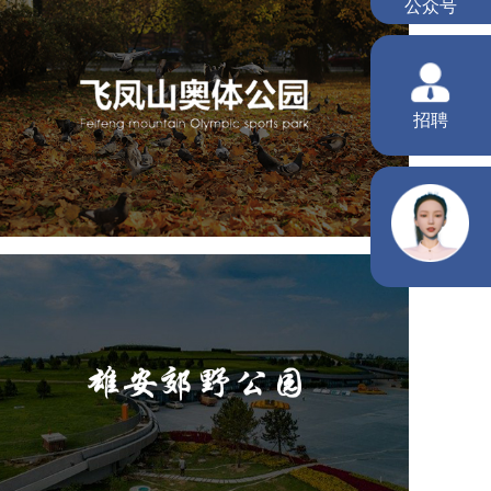
飞凤山奥体公园
旅游休闲
公园
AI人工智能
智慧公园
智慧体育公园
智能步道
智能大数据平台
AR太极
智能体测
雄安郊野公园
旅游休闲
公园
AI人工智能
智慧公园
智能灯杆
智能照明系统
智能垃圾桶