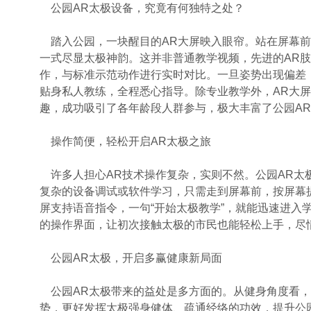
公园AR太极设备，究竟有何独特之处？
踏入公园，一块醒目的AR大屏映入眼帘。站在屏幕前
一式尽显太极神韵。这并非普通教学视频，先进的AR肢
作，与标准示范动作进行实时对比。一旦姿势出现偏差
贴身私人教练，全程悉心指导。除专业教学外，AR大
趣，成功吸引了各年龄段人群参与，极大丰富了公园A
操作简便，轻松开启AR太极之旅
许多人担心AR技术操作复杂，实则不然。公园AR太
复杂的设备调试或软件学习，只需走到屏幕前，按屏幕
屏支持语音指令，一句“开始太极教学”，就能迅速进入学
的操作界面，让初次接触太极的市民也能轻松上手，尽
公园AR太极，开启多赢健康新局面
公园AR太极带来的益处是多方面的。从健身角度看，
势，更好发挥太极强身健体、疏通经络的功效，提升公