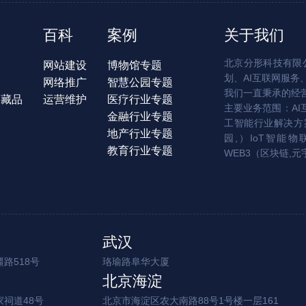
百科
案例
关于我们
北京分形科技有限公
网站建设
博物馆专题
划、AI互联网服务
网络推广
智慧公园专题
我们一直秉承的经
字藏品
运营维护
医疗行业专题
主要业务范围：AI
金融行业专题
工智能行业解决方案
地产行业专题
园,）IoT智能物
教育行业专题
WEB3（区块链,元
武汉
路518号
珞瑜路阜华大厦
北京海淀
家祠道48号
北京市海淀区农大南路88号1号楼一层161