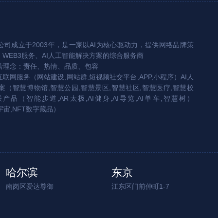
司成立于2003年，是一家以AI为核心驱动力，提供网络品牌策
、WEB3服务、AI人工智能解决方案的综合服务商
营理念：责任、热情、品质、包容
互联网服务（网站建设,网站群,短视频社交平台,APP,小程序）AI人
（智慧博物馆,智慧公园,智慧景区,智慧社区,智慧医疗,智慧校
联产品（智能步道,AR太极,AI健身,AI导览,AI单车,智慧树）
宇宙,NFT数字藏品）
哈尔滨
东京
南岗区爱达尊御
江东区门前仲町1-7