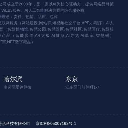
司成立于2003年，是一家以AI为核心驱动力，提供网络品牌策
、WEB3服务、AI人工智能解决方案的综合服务商
营理念：责任、热情、品质、包容
互联网服务（网站建设,网站群,短视频社交平台,APP,小程序）AI人
（智慧博物馆,智慧公园,智慧景区,智慧社区,智慧医疗,智慧校
联产品（智能步道,AR太极,AI健身,AI导览,AI单车,智慧树）
宇宙,NFT数字藏品）
哈尔滨
东京
南岗区爱达尊御
江东区门前仲町1-7
ed. 北京分形科技有限公司
京ICP备05007162号-1