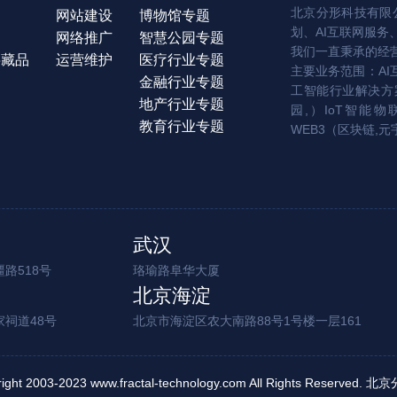
北京分形科技有限公
网站建设
博物馆专题
划、AI互联网服务
网络推广
智慧公园专题
我们一直秉承的经
字藏品
运营维护
医疗行业专题
主要业务范围：AI
金融行业专题
工智能行业解决方案
地产行业专题
园,）IoT智能物
教育行业专题
WEB3（区块链,元
武汉
路518号
珞瑜路阜华大厦
北京海淀
家祠道48号
北京市海淀区农大南路88号1号楼一层161
right 2003-2023 www.fractal-technology.com All Rights Reserv