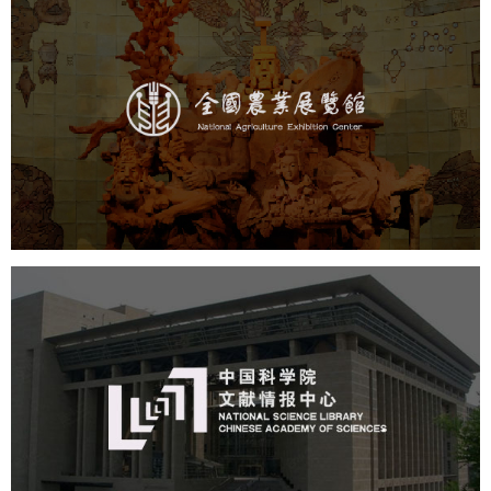
农业展览馆
文化艺术
展馆网站建设
博物馆展厅设计
数字博物馆建设
展厅空间设计
企业展厅设计
公司展厅设计
北京展厅设计
产品展厅设计
中国科学院文献情报中心
机构组织
网站建设
虚拟展厅
博物馆展厅设计
数字博物馆建设
展厅空间设计
北京展厅设计