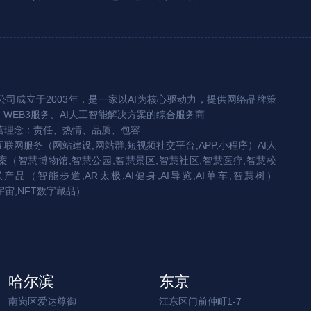
司成立于2003年，是一家以AI为核心驱动力，提供网络品牌策
、WEB3服务、AI人工智能解决方案的综合服务商
营理念：责任、热情、品质、包容
互联网服务（网站建设,网站群,短视频社交平台,APP,小程序）AI人
（智慧博物馆,智慧公园,智慧景区,智慧社区,智慧医疗,智慧校
联产品（智能步道,AR太极,AI健身,AI导览,AI单车,智慧树）
宇宙,NFT数字藏品）
哈尔滨
东京
南岗区爱达尊御
江东区门前仲町1-7