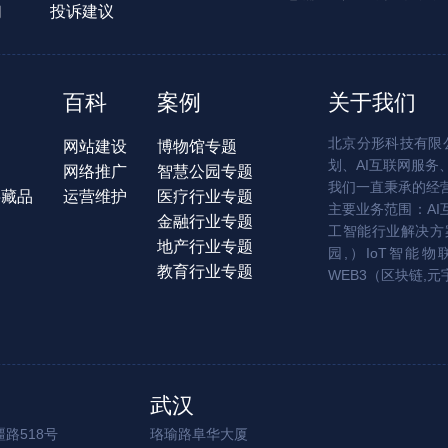
们
投诉建议
百科
案例
关于我们
北京分形科技有限公
网站建设
博物馆专题
划、AI互联网服务
网络推广
智慧公园专题
我们一直秉承的经
字藏品
运营维护
医疗行业专题
主要业务范围：AI
金融行业专题
工智能行业解决方案
地产行业专题
园,）IoT智能物
教育行业专题
WEB3（区块链,元
武汉
路518号
珞瑜路阜华大厦