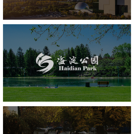
智慧体育公园
智能步道
智能大数据平台
海淀公园
旅游休闲
公园
AI人工智能
智慧公园
智能步道
智能大数据平台
AR太极
智能语音亭
飞凤山奥体公园