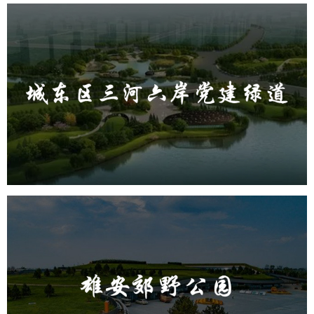
城东区三河六岸党建绿道
旅游休闲
公园
AI人工智能
智慧公园
智能步道
AR太极
智能大数据平台
雄安郊野公园