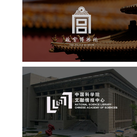
故宫博物院
文化艺术
博物馆
智慧博物馆
博物馆网站建设
景区网站建设
文创商城
万能专题
网站代运营
中国科学院文献情报中心
机构组织
网站建设
虚拟展厅
博物馆展厅设计
数字博物馆建设
展厅空间设计
北京展厅设计
产品展厅设计
企业展厅设计
公司展厅设计