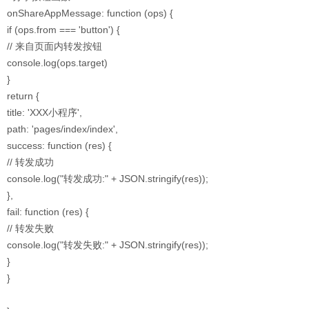
onShareAppMessage: function (ops) {
if (ops.from === 'button') {
// 来自页面内转发按钮
console.log(ops.target)
}
return {
title: 'XXX小程序',
path: 'pages/index/index',
success: function (res) {
// 转发成功
console.log("转发成功:" + JSON.stringify(res));
},
fail: function (res) {
// 转发失败
console.log("转发失败:" + JSON.stringify(res));
}
}