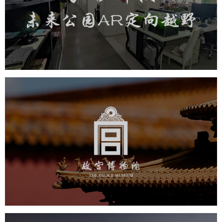
旅游休闲
小程序开发
AI人工智能技术
元宇宙定制开发
元宇宙网站建设
元宇宙平台建设
元宇宙系统搭建
元宇宙系统建设
元宇宙建设
故宫博物院
文化艺术
博物馆
智慧博物馆
博物馆网站建设
景区网站建设
文创商城
万能专题
网站代运营