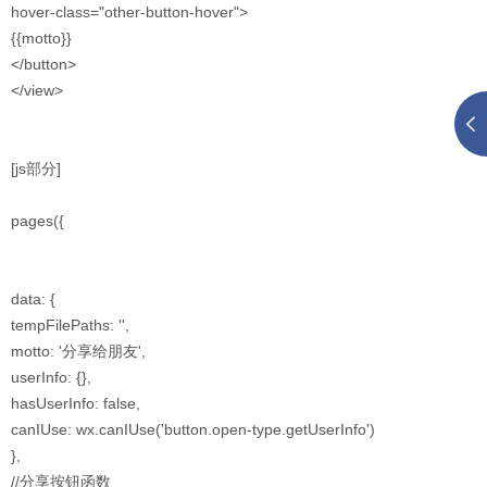
hover-class="other-button-hover">
{{motto}}
</button>
</view>
[js部分]
pages({
data: {
tempFilePaths: '',
motto: '分享给朋友',
userInfo: {},
hasUserInfo: false,
canIUse: wx.canIUse('button.open-type.getUserInfo')
},
//分享按钮函数