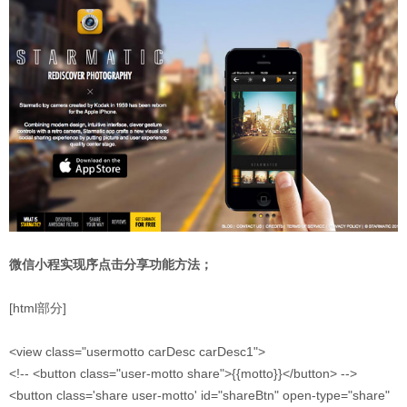
微信小程实现序点击分享功能方法；
[html部分]
<view class="usermotto carDesc carDesc1">
<!-- <button class="user-motto share">{{motto}}</button> -->
<button class='share user-motto' id="shareBtn" open-type="share"