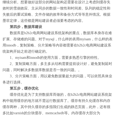
继续分析。想要做好这部分的网站架构还需要在设计上考虑到缓存失
效时的雪崩效应、主从同步的数据一致性和时间差、队列的稳定性和
失败后的重试策略、文件存储的效率和备份方式等等意外情况。根据
墨菲定律，这些都是网站建设者必须要考虑的内容。
第四步，数据库建设
数据库是b2b2c电商网站建设系统架构的重点，数据库本身存在难
扩展、存储难的问题。对于mysql，什么样的表用myisam，什么样的表
用innodb，复制策略、分片策略等内容都需要在b2b2c电商网站建设系
统架构开始之前进行确定的。
1、myisam和innodb的使用方面，需要多熟悉引擎的特性。
2、复制策略方面，多主多从结构需要提前设计好，避免复制延时
问题，同时解决多数据库数据是否一致的问题。。
3、分片策略方面，用以避免数据量超大的问题，可以依照具体业
务进行选择。
第五步，缓存优化
缓存优化是为了支持数据库而做的，在b2b2c电商网站建设系统架
构中能用缓存的地方就不需运行数据库了。缓存有持久化缓存和内存
缓存两种，其中持久缓存的多指我们生成的静态页面，此外，还有很
多比如varnish的分块缓存、memcachedb等。内存缓存大部分为