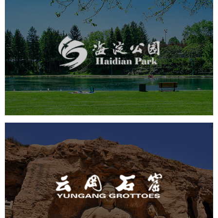
海淀公园
旅游休闲
公园
AI人工智能
智慧公园
智能步道
智能大数据平台
AR太极
智能语音亭
云冈石窟
旅游休闲
景区网站建设
品牌官网
网页设计