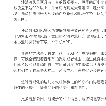
沙澧河风景区具有丰富的景观要素、厚重的历史文化
被覆盖率达98%以上，并修建有观光大道沿河主题公园
境。凭借沙澧河得天独厚的自然条件和地理优势，达到
风景区”。
沙澧河水利风景区的智能健身步道已经投入使用，吸
于漯河市沙澧河风景区嵩山路沙河桥北的东侧河堤上，全
条步道时需配套下载一个手机APP。
具体的方法是，首先下载一个APP，在健身时，市
标，可以全程跟着音乐节拍跑步或者健走，通过健身步
动学参数和能量消耗值，市民可以在结束锻炼后从系统
会时刻显示在三块大屏上，还会显示大家在健身步道运
这种智能化的运动方式让体验过的民众不由得连连赞
身体的积极性，提高健身的科学性和趣味性。
更多智慧公园、智能步道相关信息，请咨询
北京分