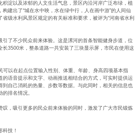
积淀以及浓郁的人文生活气息，景区内沿河岸广泛布绿，植
，构建出了“城在水中映，水在绿中行，人在画中游”的人间仙
了省级水利风景区规定的有关标准和要求，被评为“河南省水利
引了不少民众前来体验。这是漯河的首条智能健身步道，位
长3500米，整条道路一共安装了三块显示屏，市民在使用这
民可以在起点位置输入性别、体重、年龄、身高四项基本指
道的语音提示和文字、动画推送相结合的方式，可实时提供运
得到自己消耗的热量、步数等数据。与此同时，相关的信息也
动的排名情况。
叹，吸引更多的民众前来体验的同时，激发了广大市民锻炼
形科技
！