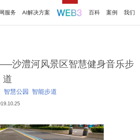
联网服务
AI解决方案
百科
案例
我们
——沙澧河风景区智慧健身音乐步
道
闲
智慧公园
智能步道
19.10.25