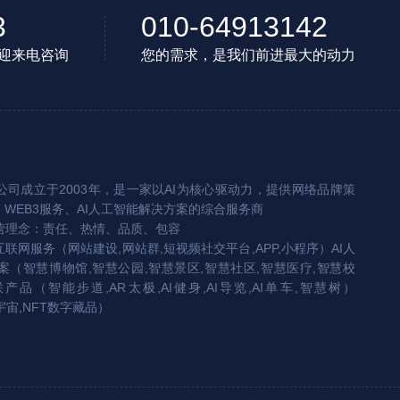
3
010-64913142
迎来电咨询
您的需求，是我们前进最大的动力
司成立于2003年，是一家以AI为核心驱动力，提供网络品牌策
、WEB3服务、AI人工智能解决方案的综合服务商
营理念：责任、热情、品质、包容
互联网服务（网站建设,网站群,短视频社交平台,APP,小程序）AI人
（智慧博物馆,智慧公园,智慧景区,智慧社区,智慧医疗,智慧校
联产品（智能步道,AR太极,AI健身,AI导览,AI单车,智慧树）
宇宙,NFT数字藏品）